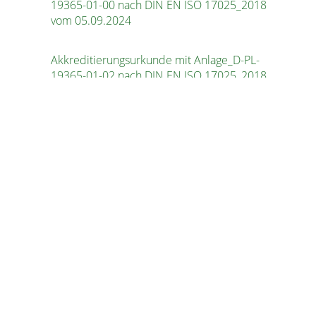
19365-01-00 nach DIN EN ISO 17025_2018
vom 05.09.2024
Akkreditierungsurkunde mit Anlage_D-PL-
19365-01-02 nach DIN EN ISO 17025_2018
vom 05.09.2024
Akkreditierungsurkunde mit Anlage_D-PL-
19365-01-01 nach DIN EN ISO 17025_2018
vom 05.09.2024
Normen – flexibler DAkkS
Akkreditierungsbereich Kategorie III
VERGLEICHSKÖRPER